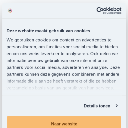
Materiaal
Kies het materiaal
Meer informatie
Verwijder keuze
Deze website maakt gebruik van cookies
We gebruiken cookies om content en advertenties te
populair
personaliseren, om functies voor social media te bieden
en om ons websiteverkeer te analyseren. Ook delen we
informatie over uw gebruik van onze site met onze
partners voor social media, adverteren en analyse. Deze
partners kunnen deze gegevens combineren met andere
informatie die u aan ze heeft verstrekt of die ze hebben
300 grams sulfaatkarton
350 grams mat
verzameld op basis van uw gebruik van hun services.
natuurkarton
bekijk
bekijk
Details tonen
Naar website