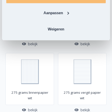
Aanpassen
250 grams biotop papier
283 grams kraftpapier
Weigeren
(creme)
bruin
bekijk
bekijk
275 grams linnenpapier
275 grams vergé papier
wit
wit
bekijk
bekijk