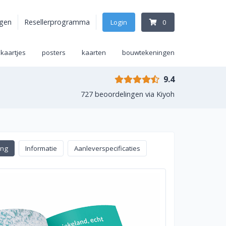
agen
Resellerprogramma
Login
0
ekaartjes
posters
kaarten
bouwtekeningen
9.4
727 beoordelingen via Kiyoh
ing
Informatie
Aanleverspecificaties