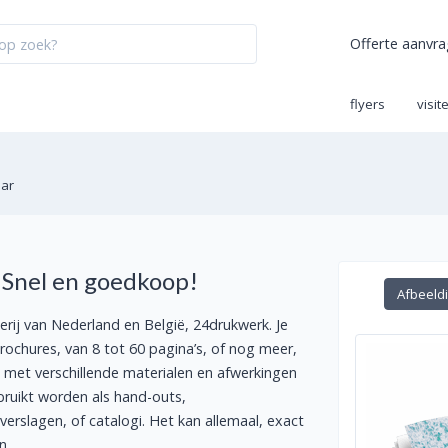
Offerte aanvr
flyers
visit
aar
. Snel en goedkoop!
Afbeeld
erij van Nederland en België, 24drukwerk. Je
brochures, van 8 tot 60 pagina’s, of nog meer,
 met verschillende materialen en afwerkingen
bruikt worden als hand-outs,
erslagen, of catalogi. Het kan allemaal, exact
n.