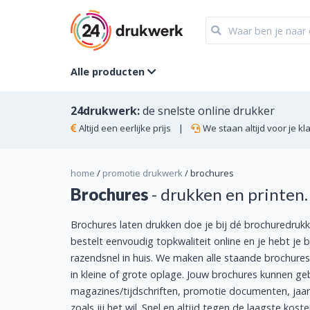
Alle producten
24drukwerk:
de snelste online drukker
Altijd een eerlijke prijs
|
We staan altijd voor je kl
home
/
promotie drukwerk
/
brochures
Brochures
- drukken en printen
Brochures laten drukken doe je bij dé brochuredrukk
bestelt eenvoudig topkwaliteit online en je hebt je 
razendsnel in huis. We maken alle staande brochures
in kleine of grote oplage. Jouw brochures kunnen ge
magazines/tijdschriften, promotie documenten, jaarv
zoals jij het wil. Snel en altijd tegen de laagste koste